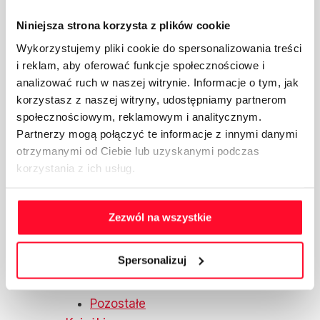
można
Łukasz "Lotek" Lodkowski
wybrać
Niniejsza strona korzysta z plików cookie
Abelard Giza
na
Wykorzystujemy pliki cookie do spersonalizowania treści
Produkty
stronie
i reklam, aby oferować funkcje społecznościowe i
Odzież
produktu
analizować ruch w naszej witrynie. Informacje o tym, jak
Bielizna i skarpetki
korzystasz z naszej witryny, udostępniamy partnerom
Bluzy, spodnie i odzież wierzchnia
społecznościowym, reklamowym i analitycznym.
Czapki i szaliki
Partnerzy mogą połączyć te informacje z innymi danymi
Koszulki
otrzymanymi od Ciebie lub uzyskanymi podczas
Boxy/zestawy
korzystania z ich usług.
Kubki i szkło
Kubki
Zezwól na wszystkie
Kubki termiczne
Szkło
Spersonalizuj
Akcesoria
Etui na telefon
Pozostałe