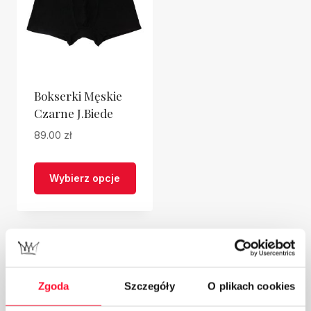
Bokserki Męskie
Czarne J.Biede
89.00
zł
Wybierz opcje
Ten
produkt
ma
Kategorie Produktów
wiele
wariantów.
Zgoda
Szczegóły
O plikach cookies
Twórcy
Opcje
Rafał Pacześ