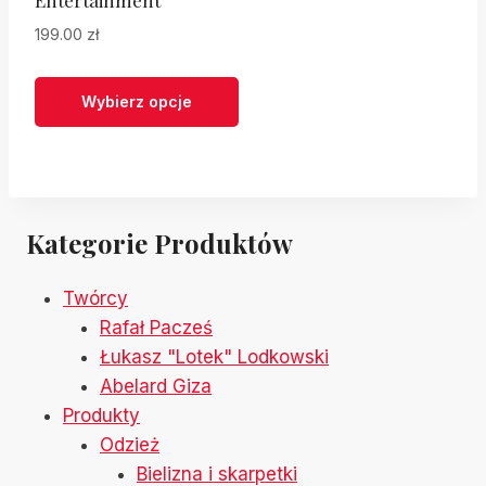
Entertainment
produktu
199.00
zł
Wybierz opcje
Ten
produkt
ma
wiele
Kategorie Produktów
wariantów.
Opcje
Twórcy
można
Rafał Pacześ
wybrać
Łukasz "Lotek" Lodkowski
na
Abelard Giza
stronie
Produkty
produktu
Odzież
Bielizna i skarpetki