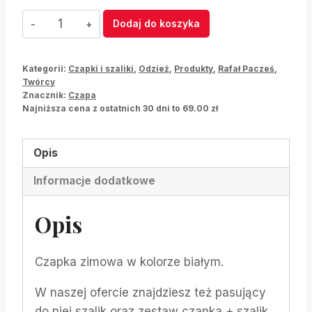
ilość
Dodaj do koszyka
Czapka
zimowa
Kategorii:
Czapki i szaliki
,
Odzież
,
Produkty
,
Rafał Pacześ
,
Biała
Twórcy
Znacznik:
Czapa
Najniższa cena z ostatnich 30 dni to
69.00
zł
Opis
Informacje dodatkowe
Opis
Czapka zimowa w kolorze białym.
W naszej ofercie znajdziesz też pasujący
do niej szalik oraz zestaw czapka + szalik.