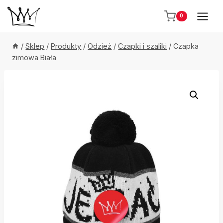
Przejdź
0
do
treści
/
Sklep
/
Produkty
/
Odzież
/
Czapki i szaliki
/
Czapka
zimowa Biała