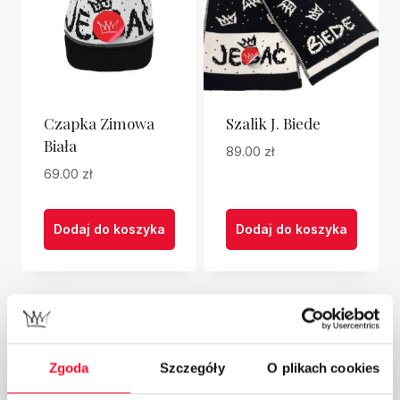
Opcje
można
wybrać
na
stronie
Czapka Zimowa
Szalik J. Biede
produktu
Biała
89.00
zł
69.00
zł
Dodaj do koszyka
Dodaj do koszyka
Kategorie Produktów
Zgoda
Szczegóły
O plikach cookies
Twórcy
Rafał Pacześ