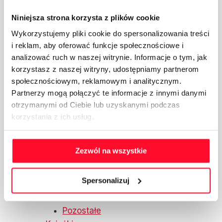
Łukasz "Lotek" Lodkowski
Niniejsza strona korzysta z plików cookie
Abelard Giza
Wykorzystujemy pliki cookie do spersonalizowania treści
Produkty
i reklam, aby oferować funkcje społecznościowe i
Odzież
analizować ruch w naszej witrynie. Informacje o tym, jak
Bielizna i skarpetki
korzystasz z naszej witryny, udostępniamy partnerom
Bluzy, spodnie i odzież wierzchnia
społecznościowym, reklamowym i analitycznym.
Czapki i szaliki
Partnerzy mogą połączyć te informacje z innymi danymi
Koszulki
otrzymanymi od Ciebie lub uzyskanymi podczas
Boxy/zestawy
korzystania z ich usług.
Kubki i szkło
Kubki
Zezwól na wszystkie
Kubki termiczne
Szkło
Spersonalizuj
Akcesoria
Etui na telefon
Pozostałe