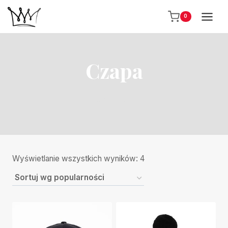
Przejdź
0
do
treści
Czapa
/
Sklep
/
Czapa
Posortowane
Wyświetlanie wszystkich wyników: 4
według
popularności