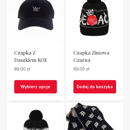
Czapka Z
Czapka Zimowa
Daszkiem KOE
Czarna
89.00
zł
69.00
zł
Wybierz opcje
Dodaj do koszyka
Ten
produkt
ma
wiele
wariantów.