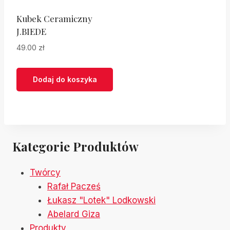
na
na
stronie
Kubek Ceramiczny
stronie
J.BIEDE
produktu
produktu
49.00
zł
Dodaj do koszyka
Kategorie Produktów
Twórcy
Rafał Pacześ
Łukasz "Lotek" Lodkowski
Abelard Giza
Produkty