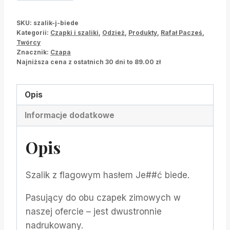
Szalik
J.
SKU:
szalik-j-biede
Biede
Kategorii:
Czapki i szaliki
,
Odzież
,
Produkty
,
Rafał Pacześ
,
Twórcy
Znacznik:
Czapa
Najniższa cena z ostatnich 30 dni to
89.00
zł
Opis
Informacje dodatkowe
Opis
Szalik z flagowym hasłem Je##ć biede.
Pasujący do obu czapek zimowych w
naszej ofercie – jest dwustronnie
nadrukowany.