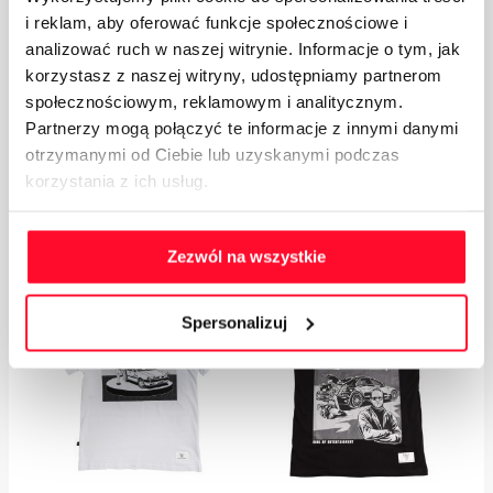
Bezrękawnik Czarny
Szalik J. Biede
i reklam, aby oferować funkcje społecznościowe i
King Of Entertainment
produktu
89.00
zł
analizować ruch w naszej witrynie. Informacje o tym, jak
269.00
zł
korzystasz z naszej witryny, udostępniamy partnerom
społecznościowym, reklamowym i analitycznym.
Partnerzy mogą połączyć te informacje z innymi danymi
Wybierz opcje
Dodaj do koszyka
otrzymanymi od Ciebie lub uzyskanymi podczas
Ten
korzystania z ich usług.
produkt
Podobne Produkty
ma
Zezwól na wszystkie
wiele
wariantów.
Promocja!
Opcje
Spersonalizuj
można
wybrać
na
stronie
produktu