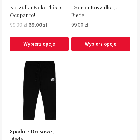
Koszulka Biała This Is
Czarna Koszulka J.
Ocupanto!
Biede
Pierwotna
Aktualna
99.00
zł
69.00
zł
99.00
zł
cena
cena
wynosiła:
wynosi:
Wybierz opcje
Wybierz opcje
99.00 zł.
69.00 zł.
Ten
Ten
produkt
produkt
ma
ma
wiele
wiele
wariantów.
wariantów.
Opcje
Opcje
można
można
wybrać
wybrać
na
na
stronie
Spodnie Dresowe J.
stronie
Biede
produktu
produktu