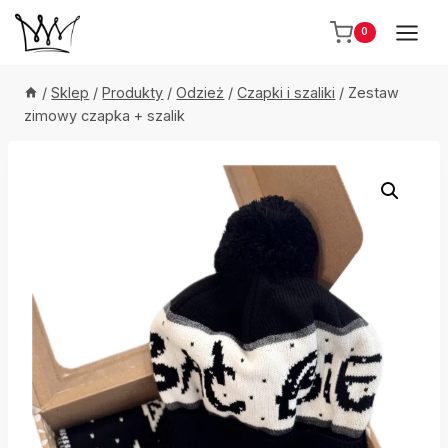
Przejdź
0
do
treści
/
Sklep
/
Produkty
/
Odzież
/
Czapki i szaliki
/
Zestaw
zimowy czapka + szalik