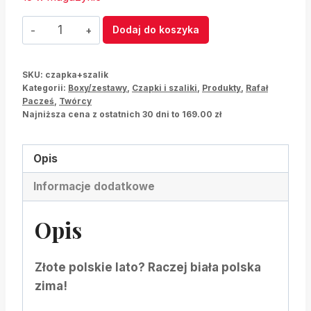
ilość
Dodaj do koszyka
Zestaw
zimowy
SKU:
czapka+szalik
czapka
Kategorii:
Boxy/zestawy
,
Czapki i szaliki
,
Produkty
,
Rafał
+
Pacześ
,
Twórcy
Najniższa cena z ostatnich 30 dni to
169.00
zł
szalik
Opis
Informacje dodatkowe
Opis
Złote polskie lato? Raczej biała polska
zima!