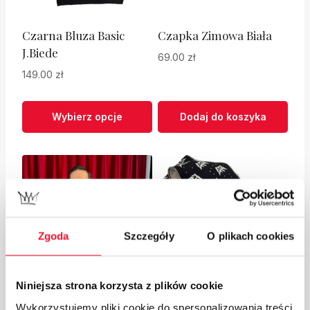
Czarna Bluza Basic
Czapka Zimowa Biała
J.Biede
69.00
zł
149.00
zł
Wybierz opcje
Dodaj do koszyka
Ten
produkt
ma
wiele
wariantów.
Opcje
Zgoda
Szczegóły
O plikach cookies
można
wybrać
Niniejsza strona korzysta z plików cookie
na
Wykorzystujemy pliki cookie do spersonalizowania treści
stronie