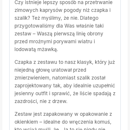
Czy istnieje lepszy sposób na przetrwanie
zimowych kaprysów pogody niż czapka i
szalik? Też myślimy, że nie. Dlatego
przygotowaliśmy dla Was właśnie taki
zestaw – Waszą pierwszą linię obrony
przed mroźnymi porywami wiatru i
lodowatą mżawką.
Czapka z zestawu to nasz klasyk, który już
niejedną głowę uratował przed
zmierzwieniem, natomiast szalik został
zaprojektowany tak, aby idealnie uzupełnić
jesienny outfit i sprawić, że liście spadają z
zazdrości, nie z drzew.
Zestaw jest zapakowany w opakowanie z
okienkiem – idealne do wręczenia komuś,
kto wciąż myśli, że „Ja to się nigdy nie