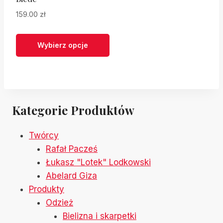
159.00
zł
Wybierz opcje
Ten
produkt
ma
wiele
Kategorie Produktów
wariantów.
Opcje
Twórcy
można
Rafał Pacześ
wybrać
Łukasz "Lotek" Lodkowski
na
Abelard Giza
stronie
Produkty
produktu
Odzież
Bielizna i skarpetki